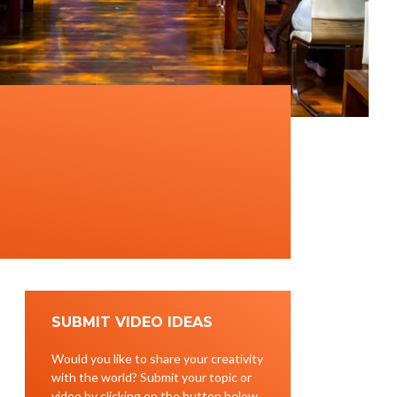
SUBMIT VIDEO IDEAS
Would you like to share your creativity
with the world? Submit your topic or
video by clicking on the button below.