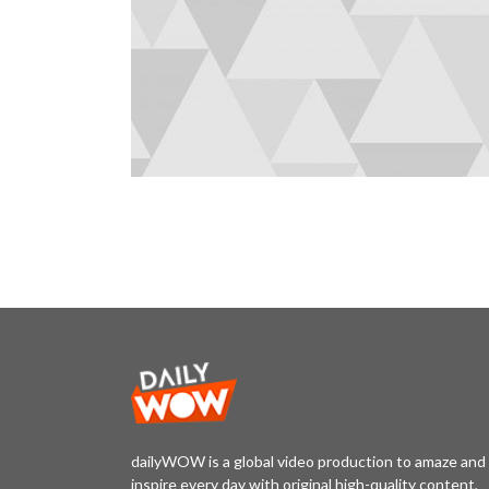
dailyWOW is a global video production to amaze and
inspire every day with original high-quality content,