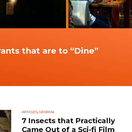
nts that are to “Dine”
,
ARTICLES
GENERAL
7 Insects that Practically
Came Out of a Sci-fi Film