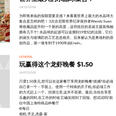
14/12/2018
为即将来临的假期需要灵感？来看看世界上最大的水晶球大
集合是怎样的吧！ 3次吉尼斯世界纪录保持者Wendy Suen
将收藏品提升到一个新的高度，这些炫目的圣诞主题装饰她
拥有几千个! 水晶球的起源可以追溯到19世纪的法国，它们
的诞生与玻璃匠的工艺息息相关。后来被认为是奥地利的原
创作品，第一项专利于1900年由Erwin...
GENERAL
玩赢得这个龙虾晚餐 $1.50
30/07/2018
只需1.50美元,您可以在这家餐厅享用龙虾晚餐!抓捕?你必须
自己拿一个 – 字面上。使用一个特殊的爪子机,你必须工作
的方式赶上一个。但请注意,这并不容易。最后,当你在享受
乐趣的同时,在工作的时候,它确实得到了回报。想试试吗?前
往中国上海特殊品种餐厅
©每日
相机:齐文,杰森·索