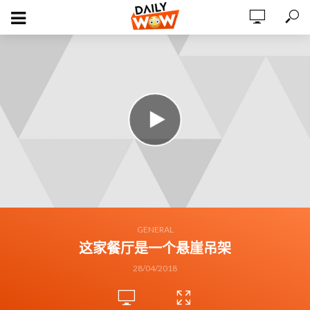
GENERAL
这家餐厅是一个悬崖吊架
28/04/2018