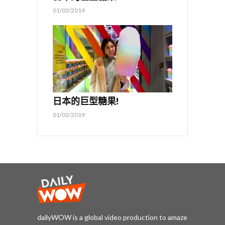
01/03/2019
日本的巨型糖果!
01/03/2019
dailyWOW is a global video production to amaze