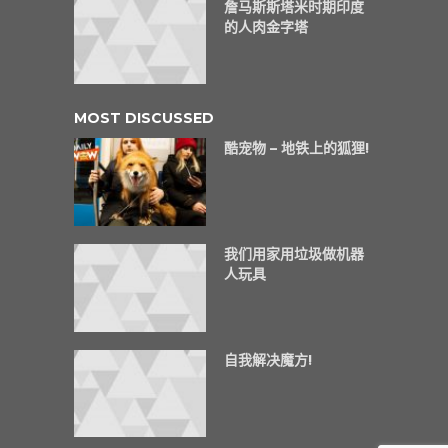
詹马斯斯塔米时期印度
的人肉金字塔
MOST DISCUSSED
酷宠物 – 地铁上的狐狸!
我们用家用垃圾做机器
人玩具
自我解决魔方!