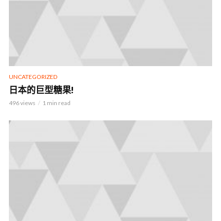
UNCATEGORIZED
日本的巨型糖果!
496 views
1 min read