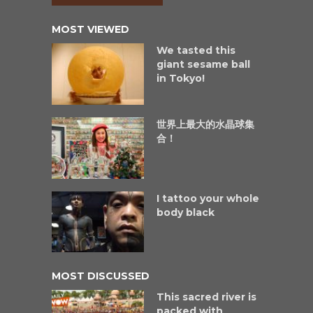
MOST VIEWED
We tasted this
giant sesame ball
in Tokyo!
世界上最大的水晶球集
合！
I tattoo your whole
body black
MOST DISCUSSED
This sacred river is
packed with