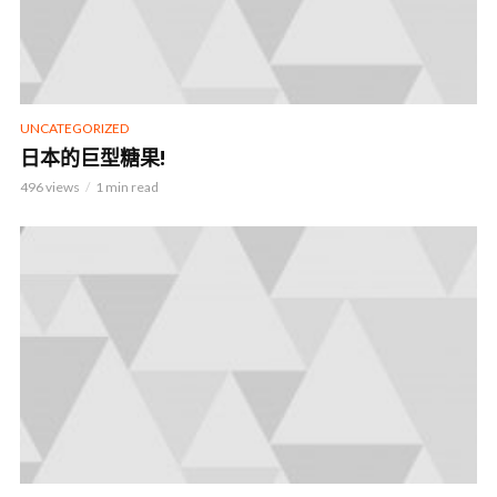
UNCATEGORIZED
日本的巨型糖果!
496 views
1 min read