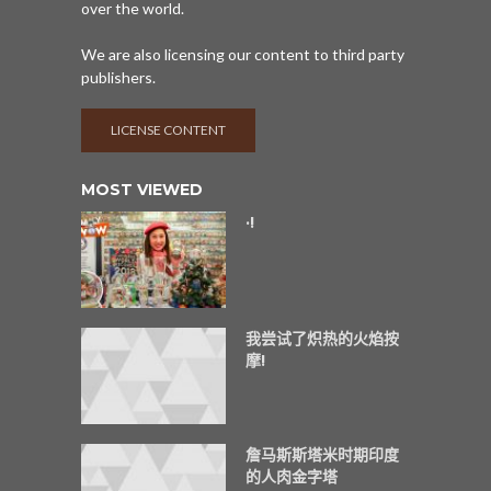
over the world.
We are also licensing our content to third party
publishers.
LICENSE CONTENT
MOST VIEWED
·!
我尝试了炽热的火焰按
摩!
詹马斯斯塔米时期印度
的人肉金字塔