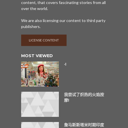
content, that covers fascinating stories from all
over the world.
We are also licensing our content to third party
publishers.
LICENSE CONTENT
MOST VIEWED
·!
我尝试了炽热的火焰按
摩!
詹马斯斯塔米时期印度