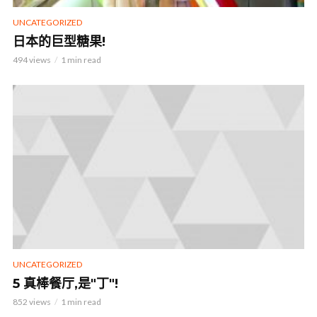
UNCATEGORIZED
日本的巨型糖果!
494 views
1 min read
UNCATEGORIZED
5 真棒餐厅,是"丁"!
852 views
1 min read